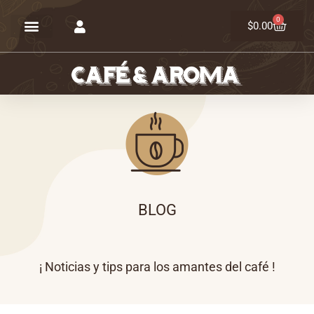
Ir
0
Carrit
al
$
0.00
contenido
BLOG
¡ Noticias y tips para los amantes del café !