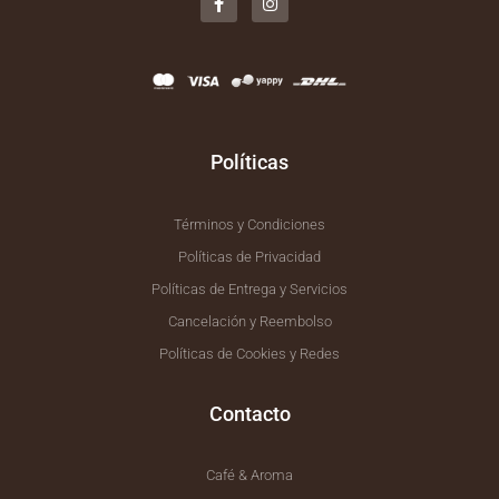
c
s
e
t
b
a
o
g
o
r
k
a
-
m
f
Políticas
Términos y Condiciones
Políticas de Privacidad
Políticas de Entrega y Servicios
Cancelación y Reembolso
Políticas de Cookies y Redes
Contacto
Café & Aroma