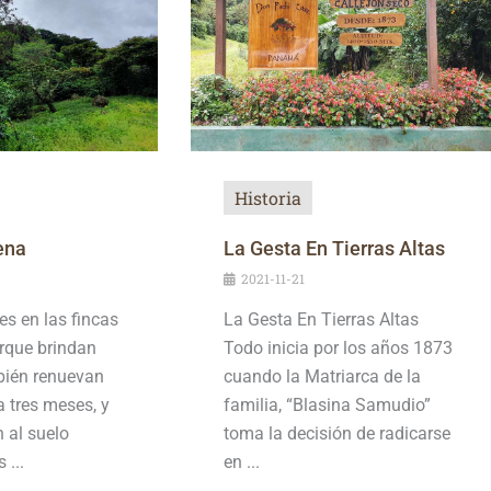
Historia
ena
La Gesta En Tierras Altas
2021-11-21
s en las fincas
La Gesta En Tierras Altas
orque brindan
Todo inicia por los años 1873
bién renuevan
cuando la Matriarca de la
 tres meses, y
familia, “Blasina Samudio”
n al suelo
toma la decisión de radicarse
 ...
en ...