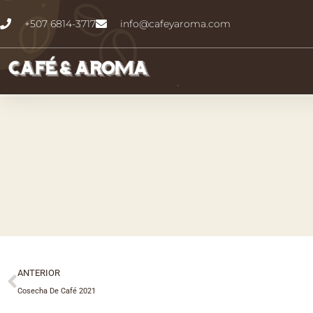
Ir
+507 6814-3717
info@cafeyaroma.com
al
contenido
Ant
ANTERIOR
Cosecha De Café 2021