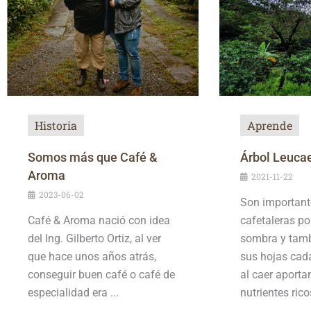
Historia
Aprende
Somos más que Café &
Árbol Leuca
Aroma
2021-11-22
2023-06-02
Son importante
Café & Aroma nació con idea
cafetaleras p
del Ing. Gilberto Ortiz, al ver
sombra y tam
que hace unos años atrás,
sus hojas cada
conseguir buen café o café de
al caer aporta
especialidad era ...
nutrientes ricos