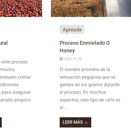
Aprende
ural
Proceso Enmielado O
Honey
2021-01-31
e este proceso
e mucha
El nombre proviene de la
necesario contar
sensación pegajosa que se
ndiciones
genera en los granos durante
s para asegurar
el proceso. En muchos
secado propicio.
aspectos, este tipo de café es
el ...
LEER MÁS →