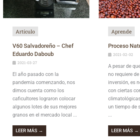
Artículo
Aprende
V60 Salvadoreño – Chef
Proceso Nat
Eduardo Daboub
2021-02-02
2021-03-27
A pesar de qu
El año pasado con la
no requiere d
pandemia comenzando, nos
inversión, es 
dimos cuenta como los
con ciertas co
caficultores lograron colocar
climatológica
algunos lotes de sus mejores
un tiempo de 
granos en el mercado local ...
...
LEER MÁS →
LEER MÁS →